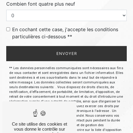
Combien font quatre plus neuf
En cochant cette case, j'accepte les conditions
particulières ci-dessous **
ENVOYER
** Les données personnelles communiquées sont nécessaires aux fins
de vous contacter et sont enregistrées dans un fichier informatisé. Elles
sont destinées à et ses sous-traitants dans le seul but de répondre à
votre message. Les données collectées seront communiquées aux
seuls destinataires suivants: . Vous disposez de droits d’accès, de
rectification, d’effacement, de portabilité, de limitation, d’opposition, de
retrait de votre consentement à tout moment et du droit d’introduire une
réclamation auprès d’une autorité de contrôle, ainsi que d’organiser le
sort de vos données post-mortem. Vous pouvez exercer ces droits par
voie postale à l'adresse ou par courrier électronique à l'adresse . Un
justificatif d'identité pourra vous être demandé. Nous conservons vos
données pendant la période de prise de contact puis pendant la durée
Ce site utilise des cookies et
de prescription légale aux fins probatoires et de gestion des
vous donne le contrôle sur
contentieux. Vous avez le droit de vous inscrire sur la liste d'opposition