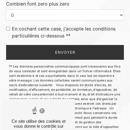
Combien font zero plus zero
En cochant cette case, j'accepte les conditions
particulières ci-dessous **
ENVOYER
** Les données personnelles communiquées sont nécessaires aux fins
de vous contacter et sont enregistrées dans un fichier informatisé. Elles
sont destinées à et ses sous-traitants dans le seul but de répondre à
votre message. Les données collectées seront communiquées aux
seuls destinataires suivants: . Vous disposez de droits d’accès, de
rectification, d’effacement, de portabilité, de limitation, d’opposition, de
retrait de votre consentement à tout moment et du droit d’introduire une
réclamation auprès d’une autorité de contrôle, ainsi que d’organiser le
sort de vos données post-mortem. Vous pouvez exercer ces droits par
voie postale à l'adresse ou par courrier électronique à l'adresse . Un
justificatif d'identité pourra vous être demandé. Nous conservons vos
données pendant la période de prise de contact puis pendant la durée
Ce site utilise des cookies et
de prescription légale aux fins probatoires et de gestion des
vous donne le contrôle sur
contentieux. Vous avez le droit de vous inscrire sur la liste d'opposition